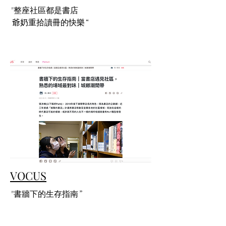
"整座社區都是書店
​ 爺奶重拾讀冊的快樂“
VOCUS
"書牆下的生存指南
​”