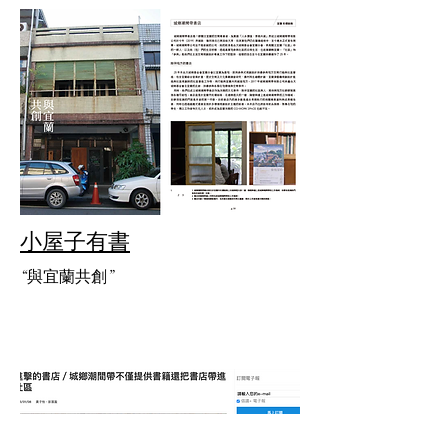
小屋子有書
“與宜蘭共創”