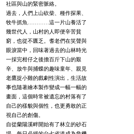
社區與山的緊密脈絡。
過去，人們上山砍柴、種作探果、
牧牛抓魚…………這一片山養活了
幾世代人，山村的人即便辛苦貧
窮，也從不匱乏。耆老們在笑聲與
眼淚當中，回味著過去的山林時光
一採完柑仔之後擔百斤下山的艱
辛、放牛與捕蝶的趣味童年、親見
老鷹捉小雞的戲劇性演出，生活故
事也隨著繪本製作變成一幅一幅的
畫面，這個時常被遺忘的村落有了
自己的樣貌與個性，也更勇敢的正
視自己的創傷。
自從蘭陽溪畔開始有了林立的砂石
場，每日必經的台七省道成為危機