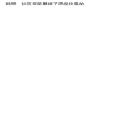
時間，社區居民歷經了環保抗爭的
各式現場，承受了內部意見分歧的
壓力紛擾，抗爭現場也在此時成為
創作的素材。
這冊由社區居民集體創作的繪本
《「手」護中華村水水的山頭》，
紀錄了山如何無私的
照顧一群人、也紀錄了一群人如何
勇敢守護山，是中華村的村民獻給
山的樸拙情書。藉由内城國中小化
育分校孩子們的繪畫展現、傅遞。
希望人與山之間的深情，能夠感動
更多人，獲得你我的關注，讓山持
續屹立不搖，讓山守護宜蘭世世代