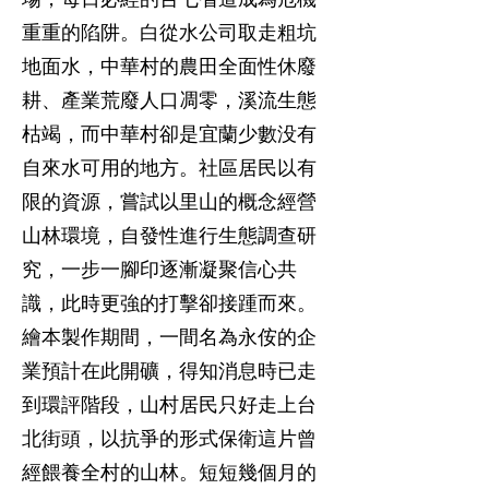
重重的陷阱。白從水公司取走粗坑
地面水，中華村的農田全面性休廢
耕、產業荒廢人口凋零，溪流生態
枯竭，而中華村卻是宜蘭少數没有
自來水可用的地方。社區居民以有
限的資源，嘗試以里山的概念經營
山林環境，自發性進行生態調查研
究，一步一腳印逐漸凝聚信心共
識，此時更強的打擊卻接踵而來。
繪本製作期間，一間名為永侒的企
業預計在此開礦，得知消息時已走
到環評階段，山村居民只好走上台
北街頭，以抗爭的形式保衛這片曾
經餵養全村的山林。短短幾個月的