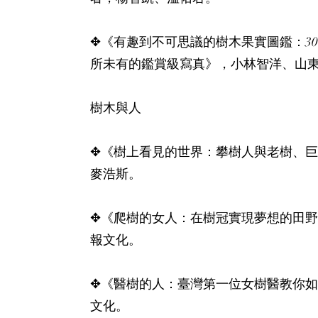
✥《有趣到不可思議的樹木果實圖鑑：3
所未有的鑑賞級寫真》，小林智洋、山東
樹木與人​
✥《樹上看見的世界：攀樹人與老樹、巨
麥浩斯。​
✥《爬樹的女人：在樹冠實現夢想的田野
報文化。​
✥《醫樹的人：臺灣第一位女樹醫教你
文化。​