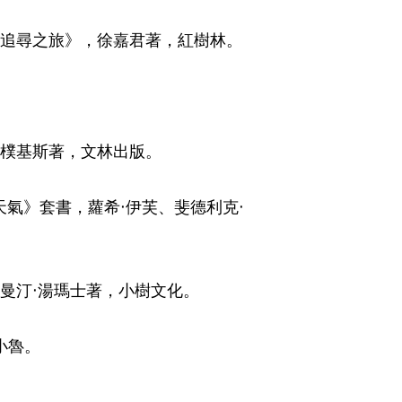
追尋之旅》，徐嘉君著，紅樹林。​
樸基斯著，文林出版。​
天氣》套書，蘿希‧伊芙、斐德利克‧
曼汀‧湯瑪士著，小樹文化。​
魯。​