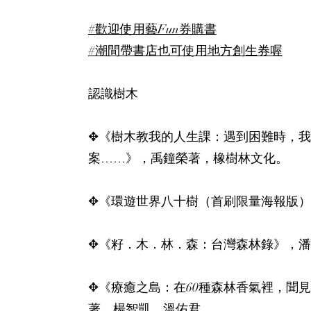
#歡迎使用藝Fun券購書
#潮間帶書店也可使用地方創生券喔
認識樹木​
✥《樹木教我的人生課：遇到困難時，
案……》，禹鐘榮著，橡樹林文化。​
✥《環遊世界八十樹（首刷限量海報版）
✥《籽．木．林．森：台灣森林錄》，潘
✥《療癒之島：在60種森林香氣裡，聞
著，楊智凱、溫佑君。​