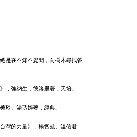
我總是在不知不覺間，向樹木尋找答
》，強納生．德洛里著，天培。​
美玲、湯琇婷著，經典。​
見台灣的力量》，楊智凱、溫佑君