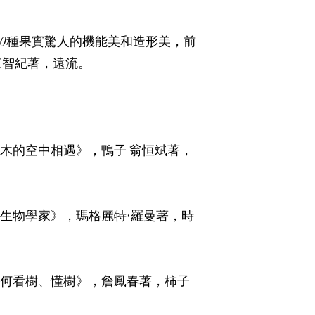
00種果實驚人的機能美和造形美，前
智紀著，遠流。​
木的空中相遇》，鴨子 翁恒斌著，
生物學家》，瑪格麗特‧羅曼著，時
如何看樹、懂樹》，詹鳳春著，柿子