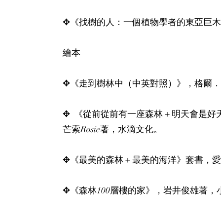
✥《找樹的人：一個植物學者的東亞巨木
繪本​
✥《走到樹林中（中英對照）》，格爾．
✥ ​ 《從前從前有一座森林＋明天會是好
芒索Rosie著，水滴文化。​
✥《最美的森林＋最美的海洋》套書，愛
✥《森林100層樓的家》，岩井俊雄著，小